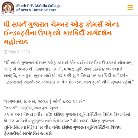
HOME
ધી સધર્ન ગુજરાત ચેમ્બર ઓફ કોમર્સ એન્ડ
ઈન્ડસ્ટ્રીના ઉપક્રમે કારકિર્દી માર્ગદર્શન
ABOUT US
મહોત્સવ
May 8, 2023
IQAC
*ધી સધર્ન ગુજરાત ચેમ્બર ઓફ કોમર્સ એન્ડ ઈન્ડસ્ટ્રીના ઉપક્રમે સોમવાર,
તા. ૮ મે ૨૦૨૩ થી મંગળવાર, ૧૬ મે, ૨૦૨૩ સુધી રોજ સાંજે ૪:૦૦ કલાકે
COURSES
સમૃદ્ધિ, નાનપુરા, સુરત ખાતે ધો. ૧૨ પછી શું ? વિષય પર કારકિર્દી માર્ગદર્શન
મહોત્સવનું આયોજન કરવામાં આવેલ છે. જેના કાર્યક્રમો નીચે મુજબ રહેશે.*
STUDENT ZONE
*મંગળવાર,તા. ૯ મે, ૨૦૨૩ | સાંજે ૪:૦૦ કલાકે*
*સ્થળ*: સમૃદ્ધિ, નાનપુરા, સુરત
વકતા અને વિષય : વીર નર્મદ દક્ષિણ ગુજરાત યુનિવર્સિટીના વિવિધ વિભાગોમાં
ધો. ૧૨ પછીની બહુમૂલ્ય તકો વિષય પર *વીર નર્મદ દક્ષિણ ગુજરાત
ALUMNI
યુનિવર્સિટીના વિવિધ પર
વીર નર્મદ દક્ષિણ ગુજરાત યુનિવર્સિટીના વિવિધ
ફેકલ્ટીઓ માર્ગદર્શન આપશે.