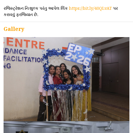
રજિસ્ટ્રેશન નિઃશુલ્ક પરંતુ આપેલ લિંક
https://bit.ly/40QLvAT
પર
ACCREDITATION
કરાવવું ફરજિયાત છે.
Gallery
FEEDBACK
NEWS & EVENTS
GALLERIES
360º VIRTUAL TOUR
VACANCY